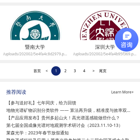
暨南大学
深圳大学
/uploads/202002/5e4fa4c8d2979.png
/uploads/202002/5e4fa4b95f369.png
首页
<
1
2
3
4
>
尾页
推荐阅读
Learn More+
【参与送好礼】七年同庆，给力回馈
地物光谱矿物识别分类软件 —— 算法再升级，精准度与效率双突破
【产品应用发布】贵州多起山火！高光谱遥感能做些什么？
第七届全国成像光谱对地观测学术研讨会（2023.11.10-13）
莱森光学：2023年春节放假通知